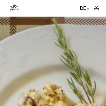
DE
Il progetto
Ricette
Lezioni di Cucina
I Protagonisti
Storie di Cucina
DE