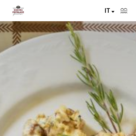
IT
Il progetto
Ricette
Lezioni di Cucina
I Protagonisti
Storie di Cucina
IT